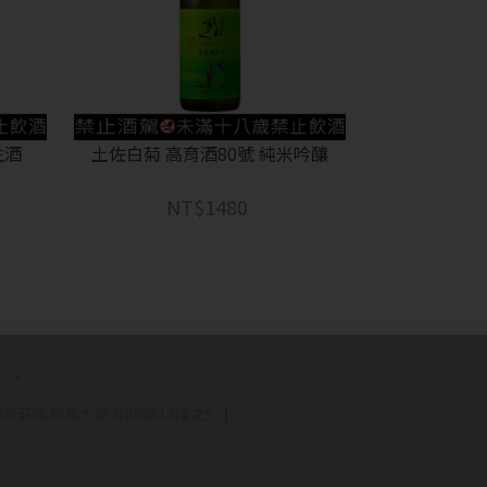
生酒
土佐白菊 高育酒80號 純米吟釀
NT$1480
新莊區新北大道3段5號13樓之5