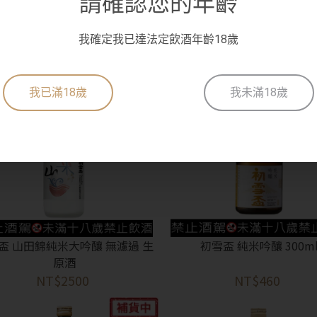
請確認您的年齡
 雪莉桶熟成 本格米燒酎 銀座之
初雪盃 七折小梅 梅酒 720
燈
NT$1500
NT$1280
我確定我已達法定飲酒年齡18歲
我已滿18歲
我未滿18歲
盃 山田錦純米大吟釀 無濾過 生
初雪盃 純米吟釀 300m
原酒
抱歉!
您必須年滿18歲才能瀏覽IYTT網站
NT$2500
NT$460
回上一頁