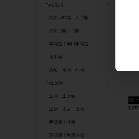
京雛
特定名稱
純米大吟釀｜大吟釀
純米吟釀｜吟釀
本釀造｜辛口本釀造
水果酒
燒酎｜琴酒｜烈酒
特色分類
生酒｜生原酒
初雪
生酛｜山廢｜古酒
無濾過｜薄濁
微發泡｜氣泡清酒