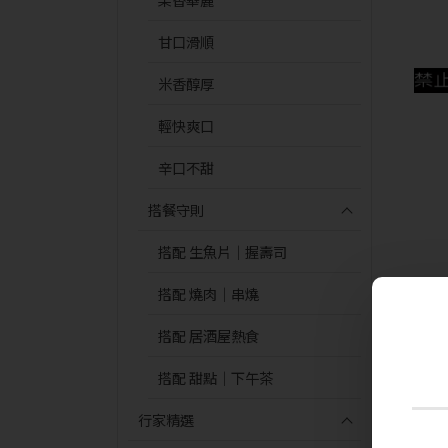
甘口滑順
米香醇厚
輕快爽口
辛口不甜
搭餐守則
搭配 生魚片｜握壽司
搭配 燒肉｜串燒
搭配 居酒屋熱食
搭配 甜點｜下午茶
行家精選