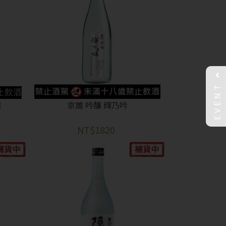
EVENT
釀
京雛 吟釀 輝乃吟
NT$1820