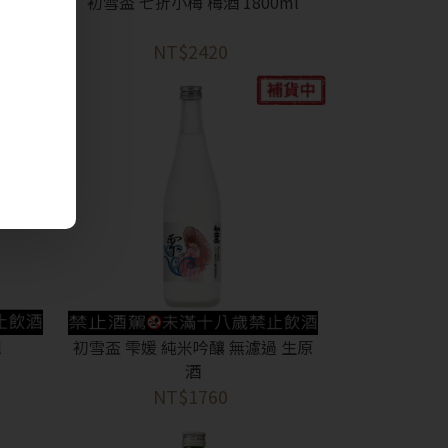
ml
初雪盃 七折小梅 梅酒 1800ml
NT$2420
l
初雪盃 雫媛 純米吟釀 無濾過 生原
酒
NT$1760