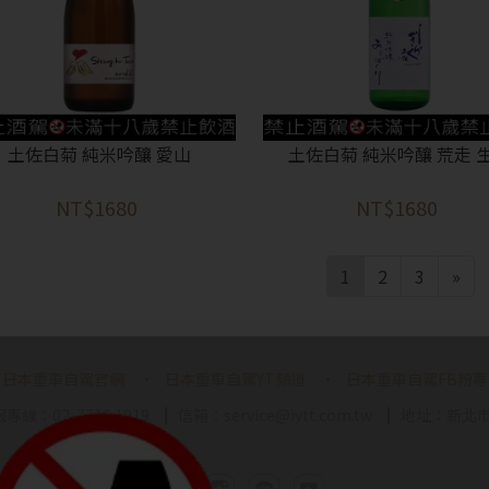
土佐白菊 純米吟釀 愛山
土佐白菊 純米吟釀 荒走 
NT$1680
NT$1680
1
2
3
»
日本重車自駕官網
日本重車自駕YT頻道
日本重車自駕FB粉專
專線：02-7716 1919
信箱：service@iytt.com.tw
地址：新北市