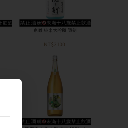
京雛 純米大吟釀 隱劍
NT$2100