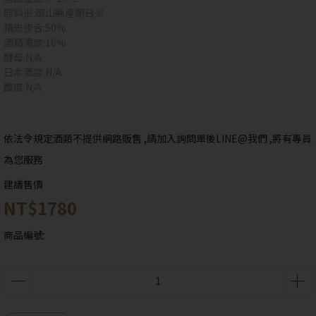
原料米:岡山縣產朝日米
精米步合:50%
酒精濃度:16%
酵母:N/A
抱歉!
您必須年滿18歲才能瀏覽IYTT網站
日本酒度:N/A
酸度:N/A
回上一頁
依法令規定酒類不提供網路販售 ,請加入詢問單後LINE@我們 ,將有專員
為您服務
建議售價
NT$1780
商品編號: