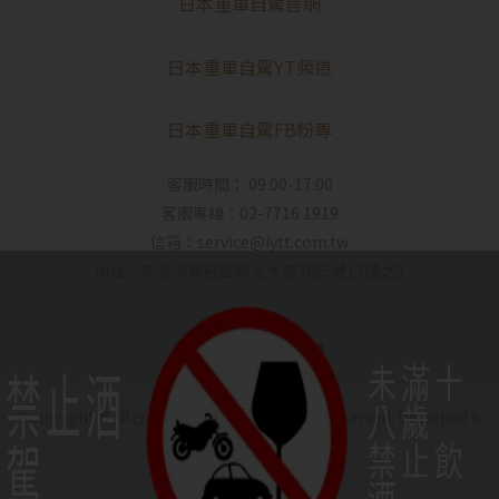
日本重車自駕官網
日本重車自駕YT頻道
日本重車自駕FB粉專
客服時間： 09:00-17:00
客服專線：02-7716 1919
信箱：service@iytt.com.tw
地址：新北市新莊區新北大道3段5號13樓之5
未滿十
禁止酒
八歲
Copyright ©
伊台貿｜IYO SAKE
All Rights Reserved.
Designed b
駕
禁止飲
y
CYBERBIZ
.
酒