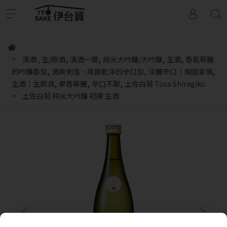
,
,
,
,
清酒
,
生/原酒
清酒一覽
純米大吟釀/大吟釀
生酒
香氣華麗
,
,
,
的吟釀香型
清爽俐落、尾韻乾淨的辛口型
淡麗辛口｜南國豪情
,
,
,
生酒｜生原酒
果香華麗
辛口不甜
土佐白菊 Tosa Shiragiku
土佐白菊 純米大吟釀 初搾 生酒