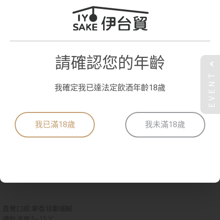
請確認您的年齡
EVENT
我確定我已達法定飲酒年齡18歲
土佐白菊 純米大吟釀 初搾 生酒
我已滿18歲
我未滿18歲
使用岡山縣朝日米釀造的限量版純米大吟釀初搾生酒。
高貴優雅的吟釀香氣在口中蔓延，濃郁的口感與清爽的尾韻完美融合。
入口瞬間，鳳梨和香蕉的鮮美滋味撲鼻而來，餘韻輕盈。
它是扇貝、鰤魚等時令海鮮的最佳搭檔，也適合搭配起司等能充分展現
食材品質的菜餚。
直覺口感:果香甘甜細膩
適飲溫度:5~15℃