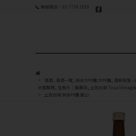
聯絡電話：02-7716 1919
,
,
清酒
,
清酒一覽
純米大吟釀/大吟釀
清爽俐落、
,
,
米香醇厚
生魚片｜握壽司
土佐白菊 Tosa Shiragik
土佐白菊 純米吟釀 愛山