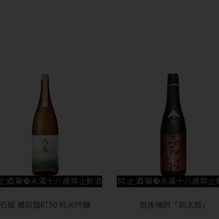
抱歉!
您必須年滿18歲才能瀏覽IYTT網站
回上一頁
石鎚 備前雄町50 純米吟釀
道後燒酎「刻太鼓」