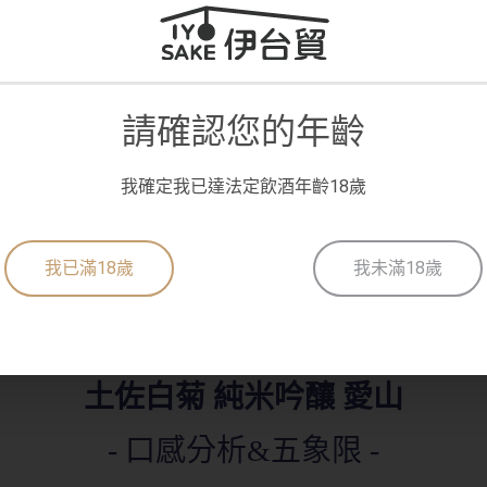
商品編號:
請確認您的年齡
加入最愛
我確定我已達法定飲酒年齡18歲
商品介紹
我已滿18歲
我未滿18歲
土佐白菊 純米吟釀 愛山
- 口感分析&五象限 -