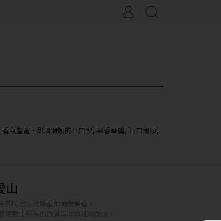
,
,
,
,
香氣豐富、甜潤滑順的甘口型
果香華麗
甘口滑順
愛山
雅的哈密瓜與麝香葡萄般果香。
展現愛山特有的飽滿旨味與細緻酸度，