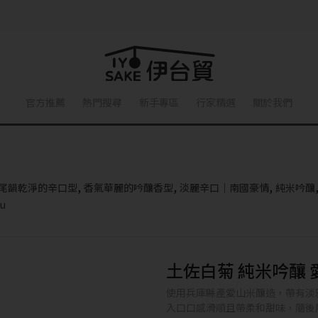
官方推薦
熱門搜尋
新手專區
行家精選
關於我們
,
,
,
尾韻乾淨的辛口型
香氣華麗的吟釀香型
淡麗辛口｜南國豪情
純米吟釀
u
土佐白菊 純米吟釀 
使用兵庫縣產愛山米釀造，帶有淡
入口口感滑順且帶柔和甜味，隨後