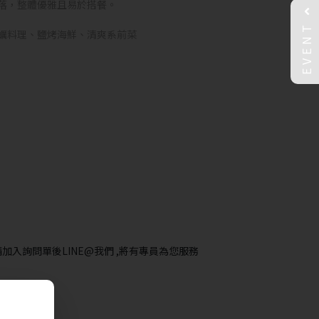
落，整體優雅且易於搭餐。
EVENT
蠣料理、鹽烤海鮮、清爽系前菜
加入詢問單後LINE@我們 ,將有專員為您服務