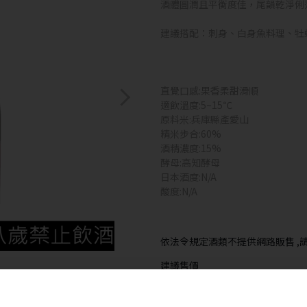
酒體圓潤且平衡度佳，尾韻乾淨俐
建議搭配：刺身、白身魚料理、牡
直覺口感:果香柔甜滑順
適飲溫度:5~15℃
原料米:兵庫縣產愛山
精米步合:60%
酒精濃度:15%
酵母:高知酵母
日本酒度:N/A
酸度:N/A
依法令規定酒類不提供網路販售 ,請
建議售價
NT$1680