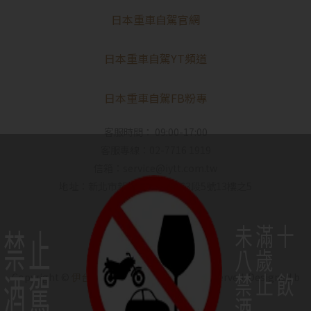
日本重車自駕官網
日本重車自駕YT頻道
日本重車自駕FB粉專
客服時間： 09:00-17:00
客服專線：02-7716 1919
信箱：service@iytt.com.tw
地址：新北市新莊區新北大道3段5號13樓之5
未滿十
禁止
八歲
酒駕
禁止飲
Copyright ©
伊台貿｜IYO SAKE
All Rights Reserved.
Designed b
y
CYBERBIZ
.
酒