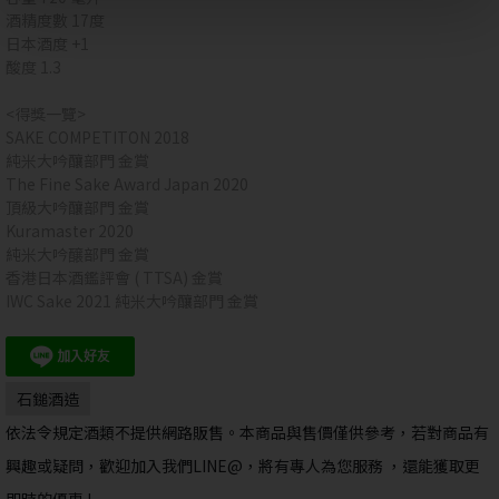
酒精度數 17度
日本酒度 +1
酸度 1.3
<得獎一覽>
SAKE COMPETITON 2018
純米大吟釀部門 金賞
抱歉!
您必須年滿18歲才能瀏覽IYTT網站
The Fine Sake Award Japan 2020
頂級大吟釀部門 金賞
Kuramaster 2020
回上一頁
純米大吟醸部門 金賞
香港日本酒鑑評會 ( TTSA) 金賞
IWC Sake 2021 純米大吟釀部門 金賞
石鎚酒造
依法令規定酒類不提供網路販售。本商品與售價僅供參考，若對商品有
興趣或疑問，歡迎加入我們LINE@，將有專人為您服務 ，還能獲取更