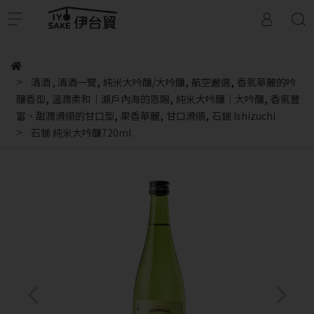
,
,
,
清酒
,
清酒一覽
純米大吟釀/大吟釀
航空嚴選
香氣華麗的吟
,
,
,
釀香型
溫潤柔和｜瀨戶內海的恩賜
純米大吟釀｜大吟釀
香氣豐
,
,
,
富、甜潤滑順的甘口型
果香華麗
甘口滑順
石鎚 Ishizuchi
石鎚 純米大吟釀720ml