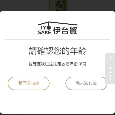
請確認您的年齡
石鎚 純米大吟釀720ml
EVENT
我確定我已達法定飲酒年齡18歲
石鎚純米大吟釀有著優雅的蘋果及哈密瓜香氣，前段透明純淨的透明感
與中後段近乎完美的甘酸平衡。非常適合使用紅白酒杯或吟釀杯來品
飲。
我已滿18歲
我未滿18歲
日本航空頭等艙用酒。
原料米 兵庫縣產山田錦 20% / 愛媛縣產松山三井 80%
精米步合 山田錦 50%(麴米) / 松山三井 50%(掛米)
酵母 藏內自家培養酵母
容量 720 毫升