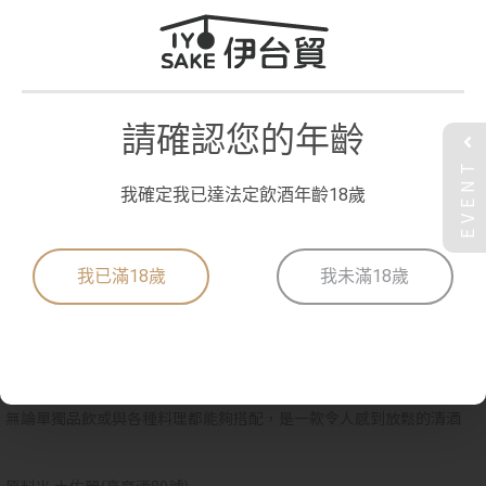
請確認您的年齡
EVENT
我確定我已達法定飲酒年齡18歲
我已滿18歲
我未滿18歲
土佐白菊 高育酒80號 純米吟釀
使用前身為高育酒80號、於2019正式命名為土佐麗的高知產酒造好適
米所釀製
該品種的口感清新優雅、尾韻乾淨俐落，酒體散發著柔和香甜的香蕉
香、西洋梨等果實香氣，清爽的酸味與甜味宛如白葡萄汁般
無論單獨品飲或與各種料理都能夠搭配，是一款令人感到放鬆的清酒