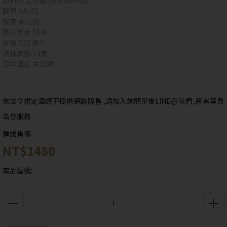
原料米 土佐麗(高育酒80號)
酵母 AA-41
酸度 未公開
精米步合 50%
抱歉!
您必須年滿18歲才能瀏覽IYTT網站
容量 720 毫升
酒精度數 13度
日本酒度 未公開
回上一頁
依法令規定酒類不提供網路販售 ,請加入詢問單後LINE@我們 ,將有專員
為您服務
建議售價
NT$1480
商品編號: