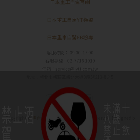
日本重車自駕官網
日本重車自駕YT頻道
日本重車自駕FB粉專
客服時間： 09:00-17:00
客服專線：02-7716 1919
信箱：service@iytt.com.tw
地址：新北市新莊區新北大道3段5號13樓之5
未滿十
禁止酒
八歲
Copyright ©
伊台貿｜IYO SAKE
All Rights Reserved.
Designed b
駕
禁止飲
y
CYBERBIZ
.