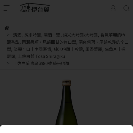
,
,
,
清酒
,
純米吟釀
清酒一覽
純米大吟釀/大吟釀
香氣華麗的吟
,
,
釀香型
圓潤柔順，尾韻回甘的旨口型
清爽俐落、尾韻乾淨的辛口
,
,
,
,
型
淡麗辛口｜南國豪情
純米吟釀｜吟釀
果香華麗
生魚片｜握
,
壽司
土佐白菊 Tosa Shiragiku
土佐白菊 高育酒80號 純米吟釀