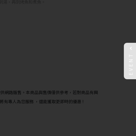
到湯，再到烤魚和煮魚。
EVENT
提供網路販售。本商品與售價僅供參考，若對商品有興
將有專人為您服務 ，還能獲取更即時的優惠 !