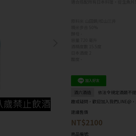
適合搭配所有日本料理，從生魚片
原料米 山田錦/松山三井
精米步合 50%
酵母 -
容量 720 毫升
酒精度數 15.5度
日本酒度 2
酸度 -
酒六酒造
依法令規定酒類不
趣或疑問，歡迎加入我們LINE@，
建議售價
NT$2100
商品編號: