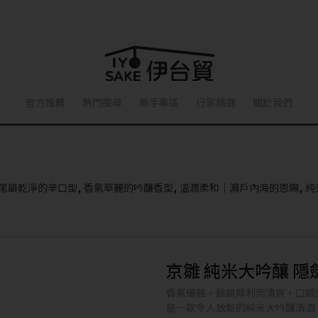
官方推薦
熱門搜尋
新手專區
行家精選
關於我們
,
,
,
尾韻乾淨的辛口型
香氣華麗的吟釀香型
溫潤柔和｜瀨戶內海的恩賜
純
京雛 純米大吟釀 隱
香氣優雅，餘韻犀利而清爽，口感
是一款令人放鬆的純米大吟釀清酒