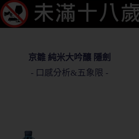
回上一頁
京雛 純米大吟釀 隱劍
- 口感分析&五象限 -