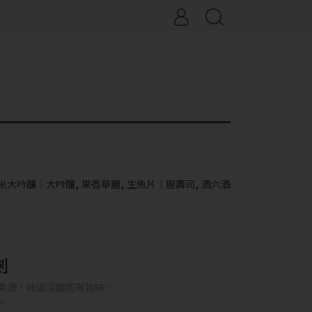
,
,
,
米大吟釀｜大吟釀
果香華麗
生魚片｜握壽司
酒六酒
劍
柔滑，味道淡麗而有旨味。
。