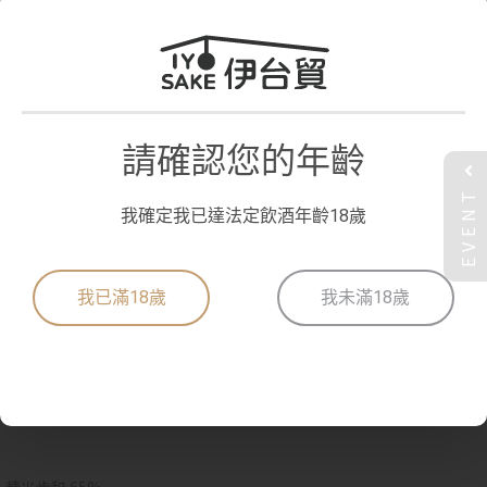
請確認您的年齡
EVENT
我確定我已達法定飲酒年齡18歲
黃金澤 辛口 本釀造 720ml
我已滿18歲
我未滿18歲
麻糬與青瓜果香氣，入口後甘口中帶著一絲苦澀，尾韻甘甜與明顯旨
味。
辛口的口感中，柔和且自然的味道讓人難以忘懷。無論是冷飲、常溫還
是熱酒都適宜！
常溫時尤其能深深體會到它的風味。