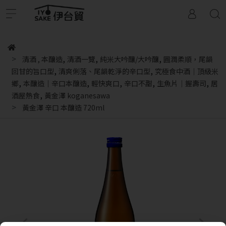
,
,
,
清酒
,
本釀造
清酒一覽
純米大吟釀/大吟釀
圓潤柔順，尾韻
,
,
回甘的旨口型
清爽俐落、尾韻乾淨的辛口型
究極食中酒｜頂級米
,
,
,
,
,
鄉
本釀造｜辛口本釀造
輕快爽口
辛口不甜
生魚片｜握壽司
居
,
酒屋熱食
黃金澤 koganesawa
黃金澤 辛口 本釀造 720ml