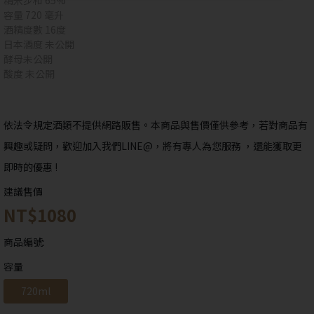
精米步和 65%
容量 720 毫升
酒精度數 16度
日本酒度 未公開
酵母未公開
抱歉!
您必須年滿18歲才能瀏覽IYTT網站
酸度 未公開
回上一頁
依法令規定酒類不提供網路販售。本商品與售價僅供參考，若對商品有
興趣或疑問，歡迎加入我們LINE@，將有專人為您服務 ，還能獲取更
即時的優惠 !
建議售價
NT$1080
商品編號:
容量
720ml