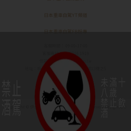
日本重車自駕YT頻道
日本重車自駕FB粉專
客服時間： 09:00-17:00
客服專線：02-7716 1919
信箱：service@iytt.com.tw
地址：新北市新莊區新北大道3段5號13樓之5
未滿十
禁止
八歲
酒駕
禁止飲
Copyright ©
伊台貿｜IYO SAKE
All Rights Reserved.
Designed b
酒
y
CYBERBIZ
.