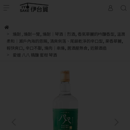
,
,
,
燒酎
,
燒酎一覽
燒酎｜琴酒｜烈酒
香氣華麗的吟釀香型
溫潤
,
,
,
柔和｜瀨戶內海的恩賜
清爽俐落、尾韻乾淨的辛口型
果香華麗
,
,
,
,
輕快爽口
辛口不甜
燒肉｜串燒
居酒屋熱食
近藤酒造
愛媛 八八 精釀 蜜柑 琴酒