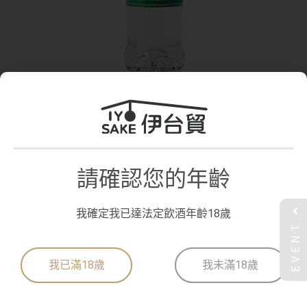
愛媛 八八 精釀 蜜柑 琴酒
請確認您的年齡
使用日本溫州蜜柑的頂級品牌「真穴蜜柑」的七種原料及杜松子蒸餾而
成的精釀琴酒。充滿柑橘、綠葉、藍天和海洋的香味。
我確定我已達法定飲酒年齡18歲
「Pachipachi」這個名字的由來來自採摘的聲音，這是真穴地區精心採
EVENT
摘柑橘的傳統。
原料 杜松子、7種與愛媛柑橘類相關的植物原料 -
容量 720 毫升
我已滿18歲
我未滿18歲
酒精度數 48%