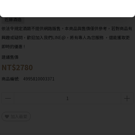
近藤酒造
依法令規定酒類不提供網路販售。本商品與售價僅供參考，若對商品有
興趣或疑問，歡迎加入我們LINE@，將有專人為您服務 ，還能獲取更
即時的優惠 !
建議售價
NT$2780
抱歉!
您必須年滿18歲才能瀏覽IYTT網站
商品編號:
4995810003371
回上一頁
加入最愛