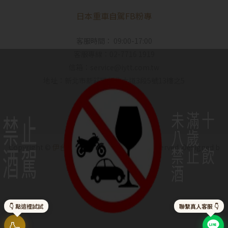
日本重車自駕FB粉專
客服時間： 09:00-17:00
客服專線：02-7716 1919
信箱：service@iytt.com.tw
地址：新北市新莊區新北大道3段5號13樓之5
未滿十
禁止
八歲
酒駕
禁止飲
Copyright ©
伊台貿｜IYO SAKE
All Rights Reserved.
Designed b
y
CYBERBIZ
.
酒
👇 點這裡試試
聯繫真人客服 👇
🍶