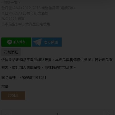
<得獎一覽>
全日空(ANA) 2012-2018 商務艙用酒(連續7年)
全日空(ANA) 10周年紀念酒款
IWC 2021 銀賞
日本航空(JAL) 貴賓室指定使用
抱歉!
您必須年滿18歲才能瀏覽IYTT網站
回上一頁
石鎚酒造
依法令規定酒類不提供網路販售。本商品與售價僅供參考，若對商品有
興趣，歡迎加入詢問單後，前往特約門市洽詢。
商品編號:
4909581191281
容量
720ML