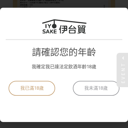
V19001 石鎚 純米吟釀 綠標 物流單
請確認您的年齡
「石鎚 純米吟釀 綠標 槽搾り」是石鎚的代表銘柄(酒款)，清爽入口並
EVENT
帶有濃郁的早熟蜜瓜香味，非常適合作為開胃酒或搭配水果沙拉、清蒸
我確定我已達法定飲酒年齡18歲
白身魚、螃蟹、香草烤雞等料理。
原料米 兵庫縣產山田錦 21% / 愛媛縣產松山三井 79%
我已滿18歲
我未滿18歲
精米步合 山田錦 50%(麴米) / 松山三井 60%(掛米)
酵母 藏內自家培養酵母
容量 720 毫升
酒精度數 16度
日本酒度 +4
酸度 1.6