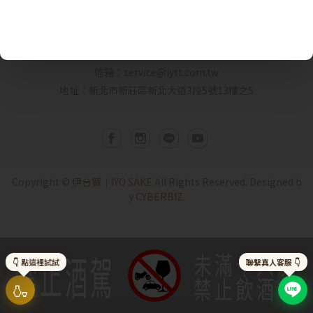
日本重車自駕FB粉專
客服時間： 09:00-17:00
客服專線：02-7716 1919
信箱：service@iytt.com.tw
地址：新北市新莊區新北大道3段5號13樓之5
抱歉!
您必須年滿18歲才能瀏覽IYTT網站
Copyright ©
伊台貿｜IYO SAKE
All Rights Reserved.
Designed b
y
CYBERBIZ
.
回上一頁
禁止酒駕
未滿十八歲
👇 點這裡試試
聯繫真人客服 👇
禁止飲酒
🍶