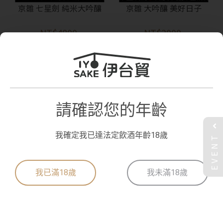
京雛 七星劍 純米大吟釀
京雛 大吟釀 美好日子
NT$4800
NT$2000
請確認您的年齡
EVENT
我確定我已達法定飲酒年齡18歲
初雪盃 五百萬石 純米吟釀
初雪盃 媛育純米酒 無濾過
無濾過 生原酒
生原酒
NT$1860
NT$1680
我已滿18歲
我未滿18歲