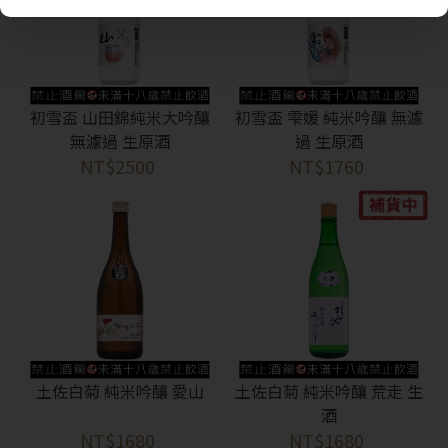
初雪盃 山田錦純米大吟釀
初雪盃 雫媛 純米吟釀 無濾
無濾過 生原酒
過 生原酒
NT$2500
NT$1760
抱歉!
您必須年滿18歲才能瀏覽IYTT網站
回上一頁
土佐白菊 純米吟釀 愛山
土佐白菊 純米吟釀 荒走 生
酒
NT$1680
NT$1680