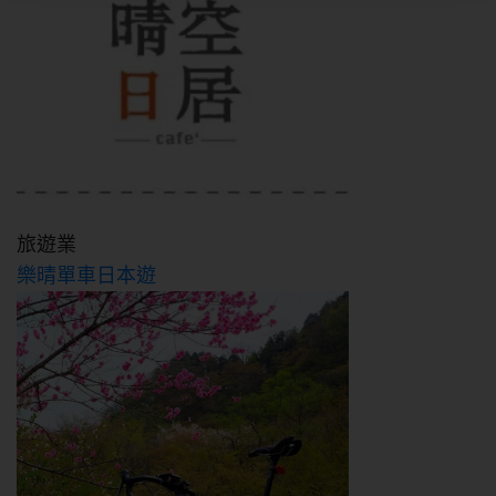
抱歉!
您必須年滿18歲才能瀏覽IYTT網站
回上一頁
旅遊業
樂晴單車日本遊