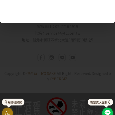
日本重車自駕FB粉專
客服時間： 09:00-17:00
客服專線：02-7716 1919
信箱：service@iytt.com.tw
地址：新北市新莊區新北大道3段5號13樓之5
抱歉!
您必須年滿18歲才能瀏覽IYTT網站
Copyright ©
伊台貿｜IYO SAKE
All Rights Reserved.
Designed b
y
CYBERBIZ
.
回上一頁
禁止酒駕
未滿十八歲
👇 點這裡試試
聯繫真人客服 👇
禁止飲酒
🍶